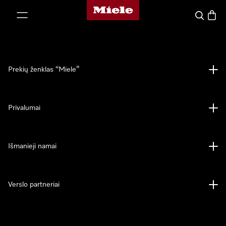
"Miele" pradžios tinklalapis
ti prie turinio
Paieška
Prekių
Prekių ženklas “Miele”
Privalumai
Išmanieji namai
Verslo partneriai