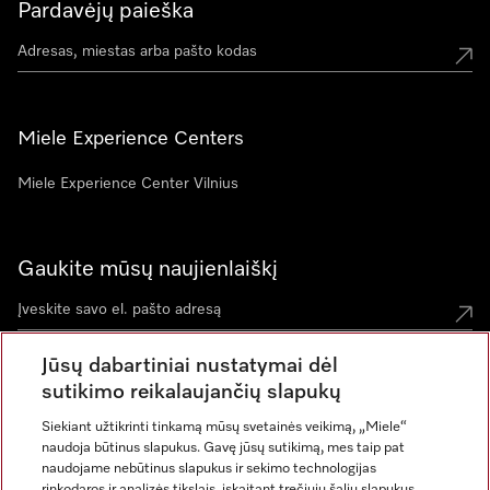
Pardavėjų paieška
Miele Experience Centers
Miele Experience Center Vilnius
Gaukite mūsų naujienlaiškį
Jūsų dabartiniai nustatymai dėl
sutikimo reikalaujančių slapukų
Siekiant užtikrinti tinkamą mūsų svetainės veikimą, „Miele“
naudoja būtinus slapukus. Gavę jūsų sutikimą, mes taip pat
naudojame nebūtinus slapukus ir sekimo technologijas
rinkodaros ir analizės tikslais, įskaitant trečiųjų šalių slapukus