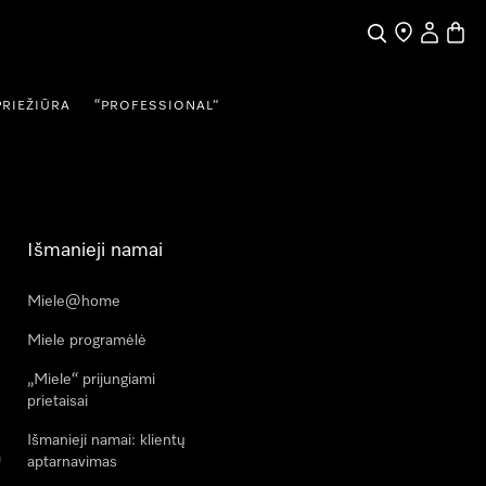
Paieška
Pardavėjų pai
Naudotojo
Prekių
PRIEŽIŪRA
“PROFESSIONAL”
Išmanieji namai
Miele@home
Miele programėlė
„Miele“ prijungiami
prietaisai
Išmanieji namai: klientų
a
aptarnavimas