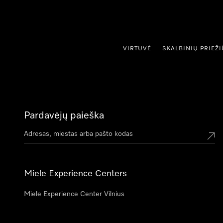
ti prie turinio
VIRTUVĖ
SKALBINIŲ PRIEŽ
Pardavėjų paieška
Miele Experience Centers
Miele Experience Center Vilnius