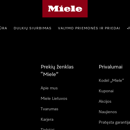
"Miele" pradžios tinklalapis
IŪRA
DULKIŲ SIURBIMAS
VALYMO PRIEMONĖS IR PRIEDAI
•
Prekių ženklas
Privalumai
“Miele”
Kodėl „Miele“
Apie mus
Kuponai
Miele Lietuvos
Akcijos
Tvarumas
Naujienos
Karjera
Pratęsta garantij