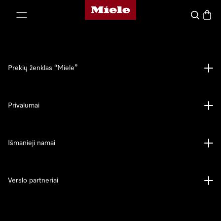
"Miele" pradžios tinklalapis
ti prie turinio
Paieška
Prekių
Prekių ženklas “Miele”
Privalumai
Išmanieji namai
Verslo partneriai