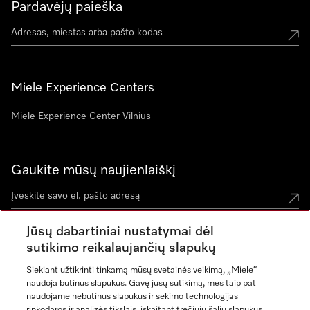
Pardavėjų paieška
Miele Experience Centers
Miele Experience Center Vilnius
Gaukite mūsų naujienlaiškį
Jūsų dabartiniai nustatymai dėl
sutikimo reikalaujančių slapukų
Siekiant užtikrinti tinkamą mūsų svetainės veikimą, „Miele“
naudoja būtinus slapukus. Gavę jūsų sutikimą, mes taip pat
naudojame nebūtinus slapukus ir sekimo technologijas
rinkodaros ir analizės tikslais, įskaitant trečiųjų šalių slapukus