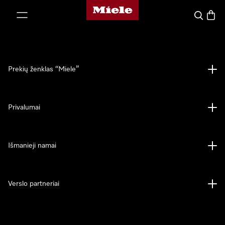
"Miele" pradžios tinklalapis
ti prie turinio
Paieška
Prekių
Prekių ženklas “Miele”
Privalumai
Išmanieji namai
Verslo partneriai