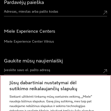
Pardavėjų paieška
Miele Experience Centers
Miele Experience Center Vilnius
Gaukite mūsų naujienlaiškį
Jūsų dabartiniai nustatymai dėl
sutikimo reikalaujančių slapukų
Siekiant užtikrinti tinkamą mūsų svetainės veikimą, „Miele“
naudoja būtinus slapukus. Gavę jūsų sutikimą, mes taip pat
naudojame nebūtinus slapukus ir sekimo technologijas
rinkodaros ir analizės tikslais, įskaitant trečiųjų šalių slapukus