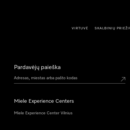
ti prie turinio
VIRTUVĖ
SKALBINIŲ PRIEŽ
Pardavėjų paieška
Miele Experience Centers
Miele Experience Center Vilnius