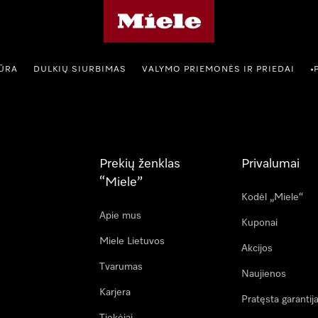
"Miele" pradžios tinklalapis
IŪRA
DULKIŲ SIURBIMAS
VALYMO PRIEMONĖS IR PRIEDAI
•
Prekių ženklas
Privalumai
“Miele”
Kodėl „Miele“
Apie mus
Kuponai
Miele Lietuvos
Akcijos
Tvarumas
Naujienos
Karjera
Pratęsta garantij