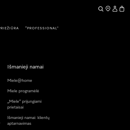
Paieška
Pardavėjų pai
Naudotojo
Prekių
PRIEŽIŪRA
“PROFESSIONAL”
Išmanieji namai
Miele@home
Miele programėlė
„Miele“ prijungiami
prietaisai
Išmanieji namai: klientų
a
aptarnavimas