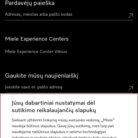
Pardavėjų paieška
Miele Experience Centers
Miele Experience Center Vilnius
Gaukite mūsų naujienlaiškį
Jūsų dabartiniai nustatymai dėl
sutikimo reikalaujančių slapukų
Siekiant užtikrinti tinkamą mūsų svetainės veikimą, „Miele“
naudoja būtinus slapukus. Gavę jūsų sutikimą, mes taip pat
naudojame nebūtinus slapukus ir sekimo technologijas
rinkodaros ir analizės tikslais, įskaitant trečiųjų šalių slapukus