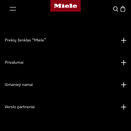
"Miele" pradžios tinklalapis
ti prie turinio
Paieška
Prekių
Prekių ženklas “Miele”
Privalumai
Išmanieji namai
Verslo partneriai