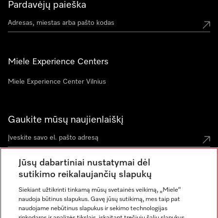
Pardavėjų paieška
Miele Experience Centers
Miele Experience Center Vilnius
Gaukite mūsų naujienlaiškį
Jūsų dabartiniai nustatymai dėl
sutikimo reikalaujančių slapukų
Siekiant užtikrinti tinkamą mūsų svetainės veikimą, „Miele“
naudoja būtinus slapukus. Gavę jūsų sutikimą, mes taip pat
naudojame nebūtinus slapukus ir sekimo technologijas
rinkodaros ir analizės tikslais, įskaitant trečiųjų šalių slapukus