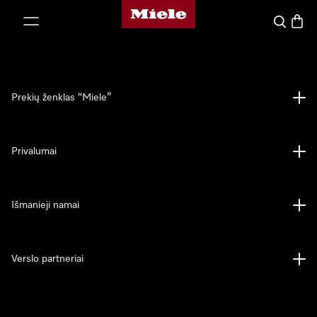
"Miele" pradžios tinklalapis
ti prie turinio
Paieška
Prekių
Prekių ženklas “Miele”
Privalumai
Išmanieji namai
Verslo partneriai