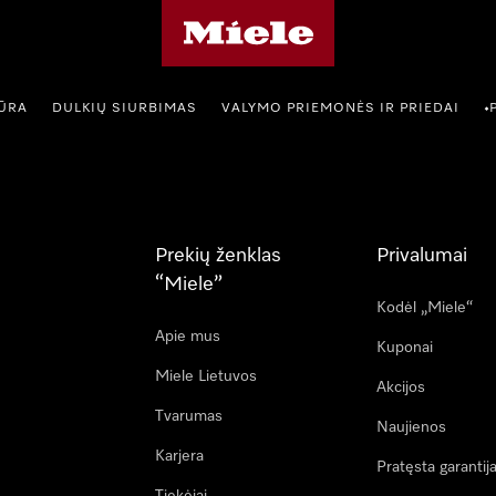
"Miele" pradžios tinklalapis
IŪRA
DULKIŲ SIURBIMAS
VALYMO PRIEMONĖS IR PRIEDAI
•
Prekių ženklas
Privalumai
“Miele”
Kodėl „Miele“
Apie mus
Kuponai
Miele Lietuvos
Akcijos
Tvarumas
Naujienos
Karjera
Pratęsta garantij