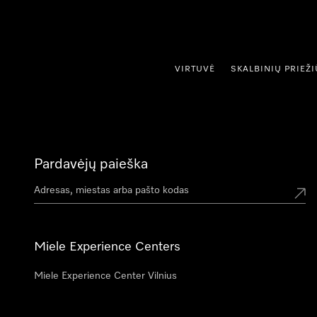
ti prie turinio
VIRTUVĖ
SKALBINIŲ PRIEŽ
Pardavėjų paieška
Miele Experience Centers
Miele Experience Center Vilnius