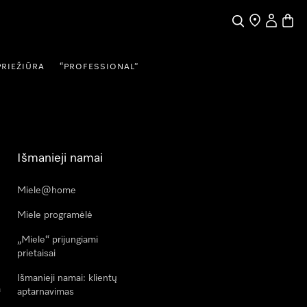
Paieška
Pardavėjų pai
Naudotojo
Prekių
PRIEŽIŪRA
“PROFESSIONAL”
Išmanieji namai
Miele@home
Miele programėlė
„Miele“ prijungiami
prietaisai
Išmanieji namai: klientų
a
aptarnavimas