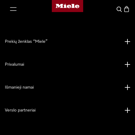
"Miele" pradžios tinklalapis
ti prie turinio
Paieška
Prekių
Prekių ženklas “Miele”
Privalumai
Išmanieji namai
Verslo partneriai