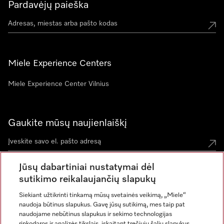
Pardavėjų paieška
Miele Experience Centers
Miele Experience Center Vilnius
Gaukite mūsų naujienlaiškį
Jūsų dabartiniai nustatymai dėl
sutikimo reikalaujančių slapukų
Siekiant užtikrinti tinkamą mūsų svetainės veikimą, „Miele“
naudoja būtinus slapukus. Gavę jūsų sutikimą, mes taip pat
naudojame nebūtinus slapukus ir sekimo technologijas
rinkodaros ir analizės tikslais, įskaitant trečiųjų šalių slapukus