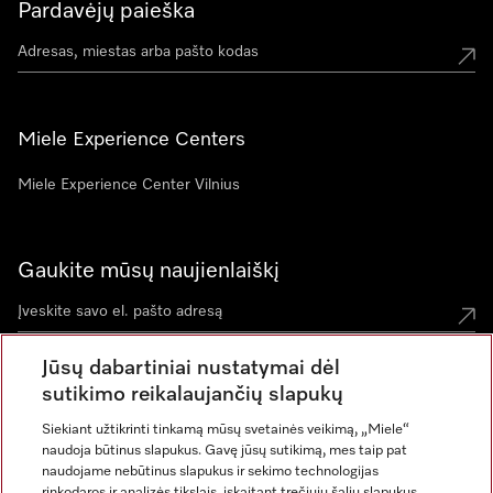
Pardavėjų paieška
Miele Experience Centers
Miele Experience Center Vilnius
Gaukite mūsų naujienlaiškį
Jūsų dabartiniai nustatymai dėl
sutikimo reikalaujančių slapukų
Siekiant užtikrinti tinkamą mūsų svetainės veikimą, „Miele“
naudoja būtinus slapukus. Gavę jūsų sutikimą, mes taip pat
naudojame nebūtinus slapukus ir sekimo technologijas
rinkodaros ir analizės tikslais, įskaitant trečiųjų šalių slapukus