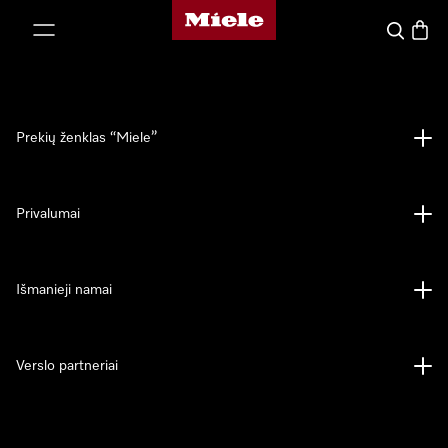
"Miele" pradžios tinklalapis
ti prie turinio
Paieška
Prekių
Prekių ženklas “Miele”
Privalumai
Išmanieji namai
Verslo partneriai