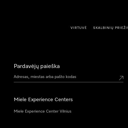
ti prie turinio
VIRTUVĖ
SKALBINIŲ PRIEŽ
Pardavėjų paieška
Miele Experience Centers
Miele Experience Center Vilnius