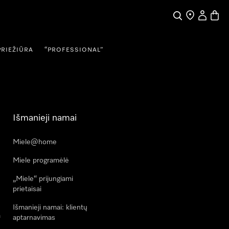
Paieška
Pardavėjų pai
Naudotojo
Prekių
PRIEŽIŪRA
“PROFESSIONAL”
Išmanieji namai
Miele@home
Miele programėlė
„Miele“ prijungiami
prietaisai
Išmanieji namai: klientų
a
aptarnavimas