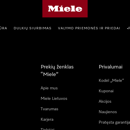
"Miele" pradžios tinklalapis
IŪRA
DULKIŲ SIURBIMAS
VALYMO PRIEMONĖS IR PRIEDAI
•
Prekių ženklas
Privalumai
“Miele”
Kodėl „Miele“
Apie mus
Kuponai
Miele Lietuvos
Akcijos
Tvarumas
Naujienos
Karjera
Pratęsta garantij