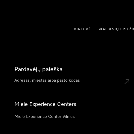
ti prie turinio
VIRTUVĖ
SKALBINIŲ PRIEŽ
Pardavėjų paieška
Miele Experience Centers
Miele Experience Center Vilnius