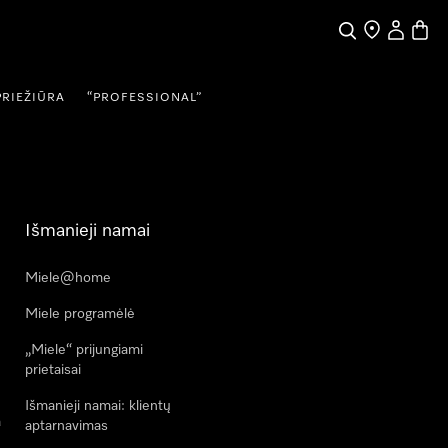
Paieška
Pardavėjų pai
Naudotojo
Prekių
PRIEŽIŪRA
“PROFESSIONAL”
Išmanieji namai
Miele@home
Miele programėlė
„Miele“ prijungiami
prietaisai
Išmanieji namai: klientų
a
aptarnavimas