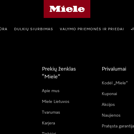
"Miele" pradžios tinklalapis
IŪRA
DULKIŲ SIURBIMAS
VALYMO PRIEMONĖS IR PRIEDAI
•
Prekių ženklas
Privalumai
“Miele”
Kodėl „Miele“
Apie mus
Kuponai
Miele Lietuvos
Akcijos
Tvarumas
Naujienos
Karjera
Pratęsta garantij