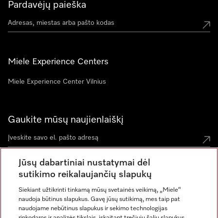
Pardavėjų paieška
Miele Experience Centers
Miele Experience Center Vilnius
Gaukite mūsų naujienlaiškį
Jūsų dabartiniai nustatymai dėl
sutikimo reikalaujančių slapukų
Siekiant užtikrinti tinkamą mūsų svetainės veikimą, „Miele“
naudoja būtinus slapukus. Gavę jūsų sutikimą, mes taip pat
naudojame nebūtinus slapukus ir sekimo technologijas
rinkodaros ir analizės tikslais, įskaitant trečiųjų šalių slapukus