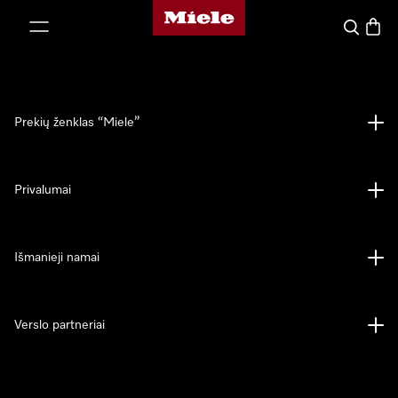
"Miele" pradžios tinklalapis
ti prie turinio
Paieška
Prekių
Prekių ženklas “Miele”
Privalumai
Išmanieji namai
Verslo partneriai