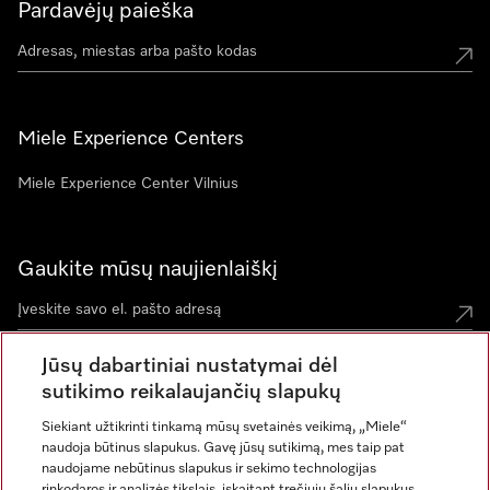
Pardavėjų paieška
Miele Experience Centers
Miele Experience Center Vilnius
Gaukite mūsų naujienlaiškį
Jūsų dabartiniai nustatymai dėl
sutikimo reikalaujančių slapukų
Siekiant užtikrinti tinkamą mūsų svetainės veikimą, „Miele“
naudoja būtinus slapukus. Gavę jūsų sutikimą, mes taip pat
naudojame nebūtinus slapukus ir sekimo technologijas
rinkodaros ir analizės tikslais, įskaitant trečiųjų šalių slapukus