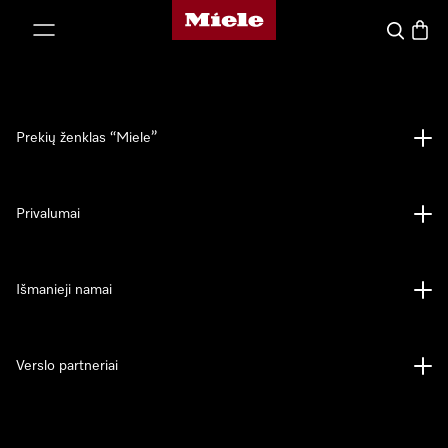
"Miele" pradžios tinklalapis
ti prie turinio
Paieška
Prekių
Prekių ženklas “Miele”
Privalumai
Išmanieji namai
Verslo partneriai