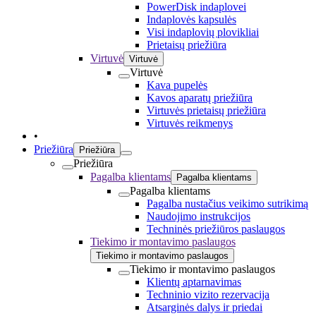
PowerDisk indaplovei
Indaplovės kapsulės
Visi indaplovių plovikliai
Prietaisų priežiūra
Virtuvė
Virtuvė
Virtuvė
Kava pupelės
Kavos aparatų priežiūra
Virtuvės prietaisų priežiūra
Virtuvės reikmenys
•
Priežiūra
Priežiūra
Priežiūra
Pagalba klientams
Pagalba klientams
Pagalba klientams
Pagalba nustačius veikimo sutrikimą
Naudojimo instrukcijos
Techninės priežiūros paslaugos
Tiekimo ir montavimo paslaugos
Tiekimo ir montavimo paslaugos
Tiekimo ir montavimo paslaugos
Klientų aptarnavimas
Techninio vizito rezervacija
Atsarginės dalys ir priedai