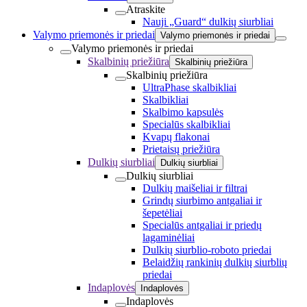
Atraskite
Nauji „Guard“ dulkių siurbliai
Valymo priemonės ir priedai
Valymo priemonės ir priedai
Valymo priemonės ir priedai
Skalbinių priežiūra
Skalbinių priežiūra
Skalbinių priežiūra
UltraPhase skalbikliai
Skalbikliai
Skalbimo kapsulės
Specialūs skalbikliai
Kvapų flakonai
Prietaisų priežiūra
Dulkių siurbliai
Dulkių siurbliai
Dulkių siurbliai
Dulkių maišeliai ir filtrai
Grindų siurbimo antgaliai ir
šepetėliai
Specialūs antgaliai ir priedų
lagaminėliai
Dulkių siurblio-roboto priedai
Belaidžių rankinių dulkių siurblių
priedai
Indaplovės
Indaplovės
Indaplovės