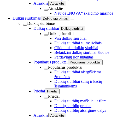
Atraskite
Atraskite
Atraskite
Naujos „NOVA“ skalbimo mašinos
Dulkių siurbimas
Dulkių siurbimas
Dulkių siurbimas
Dulkių siurbliai
Dulkių siurbliai
Dulkių siurbliai
Visi dulkių siurbliai
Dulkių siurbliai su maišeliais
Cikloniniai dulkių siurbliai
Belaidžiai dulkių siurbliai-šluotos
Pardavimų konsultantas
Populiarūs produktai
Populiarūs produktai
Populiarūs produktai
Dulkių siurbliai alergiškiems
žmonėms
Dulkių siurbliai šunų ir kačių
šeimininkams
Priedai
Priedai
Priedai
Dulkių siurblių maišeliai ir filtrai
Dulkių siurblių priedai
Dulkių siurblių atsarginės dalys
Atraskite
Atraskite