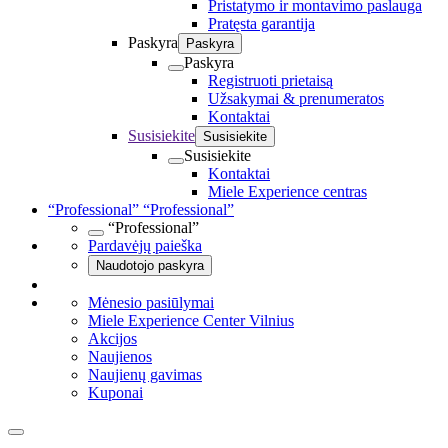
Pristatymo ir montavimo paslauga
Pratęsta garantija
Paskyra
Paskyra
Paskyra
Registruoti prietaisą
Užsakymai & prenumeratos
Kontaktai
Susisiekite
Susisiekite
Susisiekite
Kontaktai
Miele Experience centras
“Professional”
“Professional”
“Professional”
Pardavėjų paieška
Naudotojo paskyra
Mėnesio pasiūlymai
Miele Experience Center Vilnius
Akcijos
Naujienos
Naujienų gavimas
Kuponai