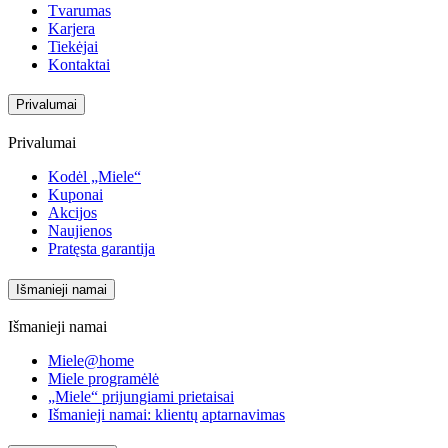
Tvarumas
Karjera
Tiekėjai
Kontaktai
Privalumai
Privalumai
Kodėl „Miele“
Kuponai
Akcijos
Naujienos
Pratęsta garantija
Išmanieji namai
Išmanieji namai
Miele@home
Miele programėlė
„Miele“ prijungiami prietaisai
Išmanieji namai: klientų aptarnavimas