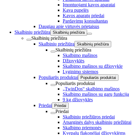
Įmontuojami kavos aparatai
Kava pupelės
Kavos aparatų priedai
Pardavimų konsultantas
Daugiau apie virtuvės prietaisus
Skalbinių priežiūra
Skalbinių priežiūra
Skalbinių priežiūra
Skalbinių priežiūra
Skalbinių priežiūra
Skalbinių priežiūra
Skalbimo mašinos
Džiovyklės
Skalbimo mašinos su džiovykle
Lyginimo sistemos
Populiarūs produktai
Populiarūs produktai
Populiarūs produktai
„TwinDos“ skalbimo mašinos
Skalbimo mašinos su garų funkcija
9 kg džiovyklės
Priedai
Priedai
Priedai
Skalbinių priežiūros priedai
Atsarginės dalys skalbinių priežiūrai
Skalbimo priemonės
Kvepalų flakonėliai džiovyklėms