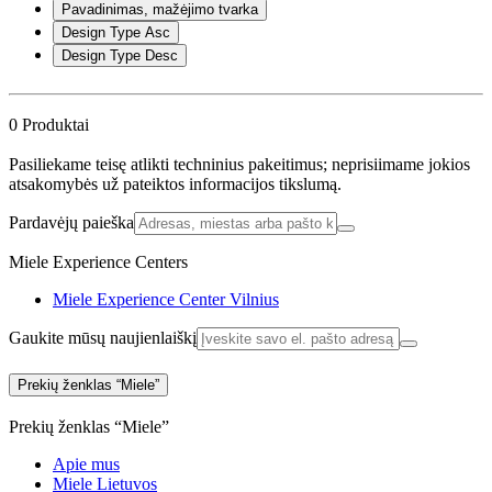
Pavadinimas, mažėjimo tvarka
Design Type Asc
Design Type Desc
0
Produktai
Pasiliekame teisę atlikti techninius pakeitimus; neprisiimame jokios
atsakomybės už pateiktos informacijos tikslumą.
Pardavėjų paieška
Miele Experience Centers
Miele Experience Center Vilnius
Gaukite mūsų naujienlaiškį
Prekių ženklas “Miele”
Prekių ženklas “Miele”
Apie mus
Miele Lietuvos