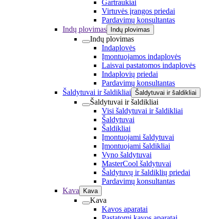
Gartraukiai
Virtuvės įrangos priedai
Pardavimų konsultantas
Indų plovimas
Indų plovimas
Indų plovimas
Indaplovės
Įmontuojamos indaplovės
Laisvai pastatomos indaplovės
Indaplovių priedai
Pardavimų konsultantas
Šaldytuvai ir šaldikliai
Šaldytuvai ir šaldikliai
Šaldytuvai ir šaldikliai
Visi šaldytuvai ir šaldikliai
Šaldytuvai
Šaldikliai
Įmontuojami šaldytuvai
Įmontuojami šaldikliai
Vyno šaldytuvai
MasterCool šaldytuvai
Šaldytuvų ir šaldiklių priedai
Pardavimų konsultantas
Kava
Kava
Kava
Kavos aparatai
Pastatomi kavos aparatai