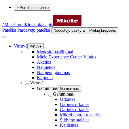
Pereiti prie turinio
"Miele" pradžios tinklalapis
Paieška
Pardavėjų paieška
Naudotojo paskyra
Prekių krepšelis
Virtuvė
Virtuvė
Mėnesio pasiūlymai
Miele Experience Center Vilnius
Akcijos
Naujienos
Naujienų gavimas
Kuponai
Virtuvė
Gaminimas
Gaminimas
Gaminimas
Orkaitės
Garinės orkaitės
Garinės orkaitės
Mikrobangų krosnelės
Šildymo stalčiai
Kaitlentės