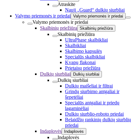
Atraskite
Nauji „Guard“ dulkių siurbliai
Valymo priemonės ir priedai
Valymo priemonės ir priedai
Valymo priemonės ir priedai
Skalbinių priežiūra
Skalbinių priežiūra
Skalbinių priežiūra
UltraPhase skalbikliai
Skalbikliai
Skalbimo kapsulės
Specialūs skalbikliai
Kvapų flakonai
Prietaisų priežiūra
Dulkių siurbliai
Dulkių siurbliai
Dulkių siurbliai
Dulkių maišeliai ir filtrai
Grindų siurbimo antgaliai ir
šepetėliai
Specialūs antgaliai ir priedų
lagaminėliai
Dulkių siurblio-roboto priedai
Belaidžių rankinių dulkių siurblių
priedai
Indaplovės
Indaplovės
Indaplovės