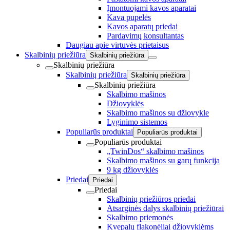
Įmontuojami kavos aparatai
Kava pupelės
Kavos aparatų priedai
Pardavimų konsultantas
Daugiau apie virtuvės prietaisus
Skalbinių priežiūra
Skalbinių priežiūra
Skalbinių priežiūra
Skalbinių priežiūra
Skalbinių priežiūra
Skalbinių priežiūra
Skalbimo mašinos
Džiovyklės
Skalbimo mašinos su džiovykle
Lyginimo sistemos
Populiarūs produktai
Populiarūs produktai
Populiarūs produktai
„TwinDos“ skalbimo mašinos
Skalbimo mašinos su garų funkcija
9 kg džiovyklės
Priedai
Priedai
Priedai
Skalbinių priežiūros priedai
Atsarginės dalys skalbinių priežiūrai
Skalbimo priemonės
Kvepalų flakonėliai džiovyklėms