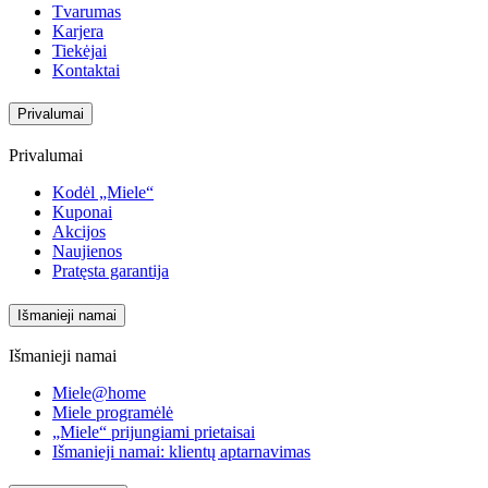
Tvarumas
Karjera
Tiekėjai
Kontaktai
Privalumai
Privalumai
Kodėl „Miele“
Kuponai
Akcijos
Naujienos
Pratęsta garantija
Išmanieji namai
Išmanieji namai
Miele@home
Miele programėlė
„Miele“ prijungiami prietaisai
Išmanieji namai: klientų aptarnavimas