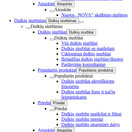
Atraskite
Atraskite
Atraskite
Naujos „NOVA“ skalbimo mašinos
Dulkių siurbimas
Dulkių siurbimas
Dulkių siurbimas
Dulkių siurbliai
Dulkių siurbliai
Dulkių siurbliai
Visi dulkių siurbliai
Dulkių siurbliai su maišeliais
Cikloniniai dulkių siurbliai
Belaidžiai dulkių siurbliai-šluotos
Pardavimų konsultantas
Populiarūs produktai
Populiarūs produktai
Populiarūs produktai
Dulkių siurbliai alergiškiems
žmonėms
Dulkių siurbliai šunų ir kačių
šeimininkams
Priedai
Priedai
Priedai
Dulkių siurblių maišeliai ir filtrai
Dulkių siurblių priedai
Dulkių siurblių atsarginės dalys
Atraskite
Atraskite