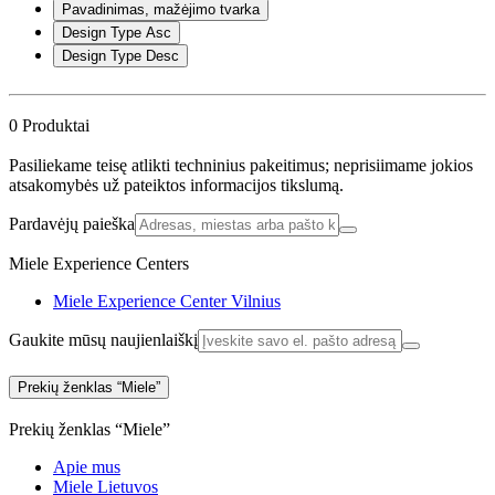
Pavadinimas, mažėjimo tvarka
Design Type Asc
Design Type Desc
0
Produktai
Pasiliekame teisę atlikti techninius pakeitimus; neprisiimame jokios
atsakomybės už pateiktos informacijos tikslumą.
Pardavėjų paieška
Miele Experience Centers
Miele Experience Center Vilnius
Gaukite mūsų naujienlaiškį
Prekių ženklas “Miele”
Prekių ženklas “Miele”
Apie mus
Miele Lietuvos