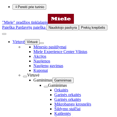
Pereiti prie turinio
"Miele" pradžios tinklalapis
Paieška
Pardavėjų paieška
Naudotojo paskyra
Prekių krepšelis
Virtuvė
Virtuvė
Mėnesio pasiūlymai
Miele Experience Center Vilnius
Akcijos
Naujienos
Naujienų gavimas
Kuponai
Virtuvė
Gaminimas
Gaminimas
Gaminimas
Orkaitės
Garinės orkaitės
Garinės orkaitės
Mikrobangų krosnelės
Šildymo stalčiai
Kaitlentės