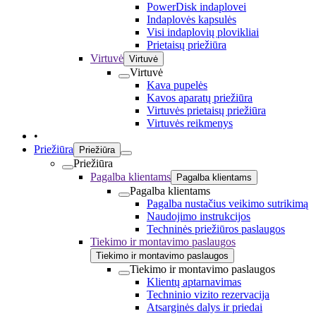
PowerDisk indaplovei
Indaplovės kapsulės
Visi indaplovių plovikliai
Prietaisų priežiūra
Virtuvė
Virtuvė
Virtuvė
Kava pupelės
Kavos aparatų priežiūra
Virtuvės prietaisų priežiūra
Virtuvės reikmenys
•
Priežiūra
Priežiūra
Priežiūra
Pagalba klientams
Pagalba klientams
Pagalba klientams
Pagalba nustačius veikimo sutrikimą
Naudojimo instrukcijos
Techninės priežiūros paslaugos
Tiekimo ir montavimo paslaugos
Tiekimo ir montavimo paslaugos
Tiekimo ir montavimo paslaugos
Klientų aptarnavimas
Techninio vizito rezervacija
Atsarginės dalys ir priedai