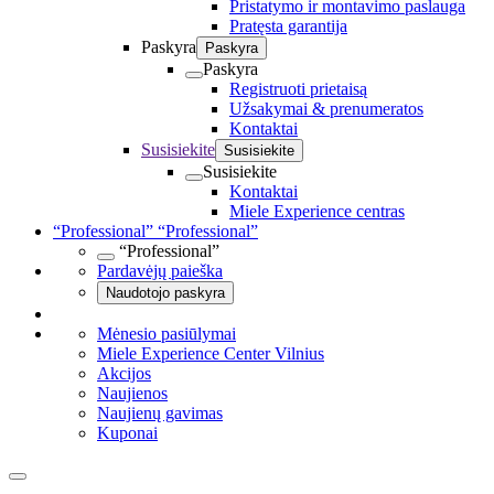
Pristatymo ir montavimo paslauga
Pratęsta garantija
Paskyra
Paskyra
Paskyra
Registruoti prietaisą
Užsakymai & prenumeratos
Kontaktai
Susisiekite
Susisiekite
Susisiekite
Kontaktai
Miele Experience centras
“Professional”
“Professional”
“Professional”
Pardavėjų paieška
Naudotojo paskyra
Mėnesio pasiūlymai
Miele Experience Center Vilnius
Akcijos
Naujienos
Naujienų gavimas
Kuponai