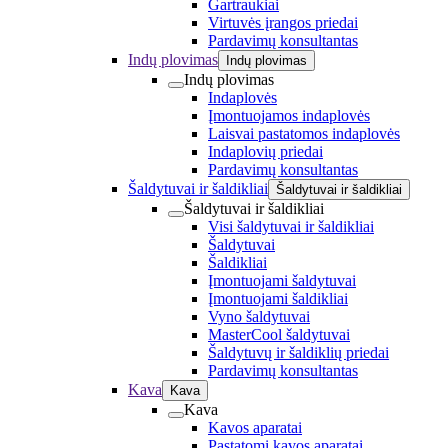
Gartraukiai
Virtuvės įrangos priedai
Pardavimų konsultantas
Indų plovimas
Indų plovimas
Indų plovimas
Indaplovės
Įmontuojamos indaplovės
Laisvai pastatomos indaplovės
Indaplovių priedai
Pardavimų konsultantas
Šaldytuvai ir šaldikliai
Šaldytuvai ir šaldikliai
Šaldytuvai ir šaldikliai
Visi šaldytuvai ir šaldikliai
Šaldytuvai
Šaldikliai
Įmontuojami šaldytuvai
Įmontuojami šaldikliai
Vyno šaldytuvai
MasterCool šaldytuvai
Šaldytuvų ir šaldiklių priedai
Pardavimų konsultantas
Kava
Kava
Kava
Kavos aparatai
Pastatomi kavos aparatai