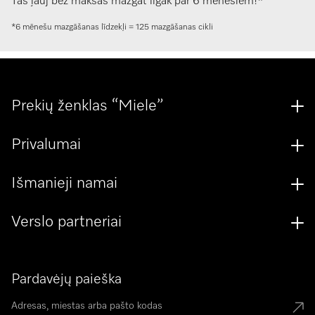
Tas ļauj bez maksas mazgāt ilgāk par 6 mēnešiem!*
*6 mēnešu mazgāšanas līdzekļi = 125 mazgāšanas cikli
Prekių ženklas “Miele”
Privalumai
Išmanieji namai
Verslo partneriai
Pardavėjų paieška