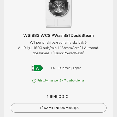
WSI883 WCS PWash&TDos&Steam
W1 per priekį pakraunama skalbyklė:
A I 9 kg I 1600 sūk./min I “SteamCare” I Automat.
dozavimas I “QuickPowerWash”
ES – Duomenų Lapas
Pristatymas per 2 - 7 darbo dienas
1 699,00 €
IŠSAMI INFORMACIJA