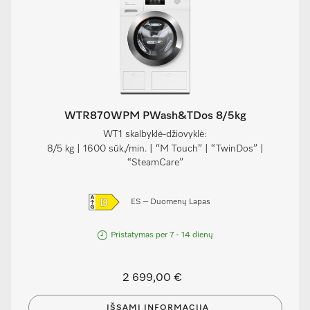
WTR870WPM PWash&TDos 8/5kg
WT1 skalbyklė-džiovyklė:
8/5 kg | 1600 sūk./min. | “M Touch” | “TwinDos” |
“SteamCare”
ES – Duomenų Lapas
Pristatymas per 7 - 14 dienų
2 699,00 €
IŠSAMI INFORMACIJA