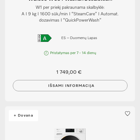
W1 per priekį pakraunama skalbyklė:
A I 9 kg I 1600 sūk./min I “SteamCare” I Automat.
dozavimas I “QuickPowerWash”
ES – Duomenų Lapas
Pristatymas per 7 - 14 dienų
1 749,00 €
IŠSAMI INFORMACIJA
+ Dovana