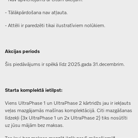
- Tālākpārdošana nav atļauta.
- Attēli ir paredzēti tikai ilustratīviem nolūkiem.
Akcijas periods
Šis piedāvājums ir spēkā līdz 2025.gada 31.decembrim.
Starta komplektā ietilpst:
Viens UltraPhase 1 un UltraPhase 2 kārtridžs jau ir iekļauts
veļas mazgājamās mašīnas komplektācijā. Citi mazgāšanas
līdzekļi (3x UltraPhase 1 un 2x UltraPhase 2) tiks nosūtīti
uz jūsu mājām bez maksas.