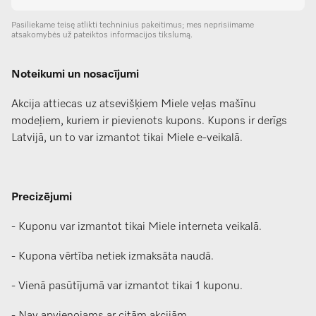
Pasiliekame teisę atlikti techninius pakeitimus; mes neprisiimame
atsakomybės už pateiktos informacijos tikslumą.
Noteikumi un nosacījumi
Akcija attiecas uz atsevišķiem Miele veļas mašīnu
modeļiem, kuriem ir pievienots kupons. Kupons ir derīgs
Latvijā, un to var izmantot tikai Miele e-veikalā.
Precizējumi
- Kuponu var izmantot tikai Miele interneta veikalā.
- Kupona vērtība netiek izmaksāta naudā.
- Vienā pasūtījumā var izmantot tikai 1 kuponu.
- Nav apvienojams ar citām akcijām.