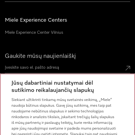
Miele Experience Centers
Miele Experience Center Vilnius
Gaukite mūsų naujienlaiškį
Jūsų dabartiniai nustatymai dėl
sutikimo reikalaujančių slapukų
Siekiant užtikrinti tinkamą mūsų svetainės veikimą, „Miele“
naudoja būtinus slapukus. Gavę jūsų sutikimą, mes taip pat
naudojame nebūtinus slapukus ir sekimo technologijas
rinkodaros ir analizės tikslais, įskaitant trečiųjų šalių slapukus
iš mūsų partnerių ir paslaugų teikėjų, kurie renka informaciją
apie jūsų naudojimąsi svetaine ir padeda mums personalizuoti
bei pagerinti jūsų patirtį internete. Slapukai taip pat naudojami