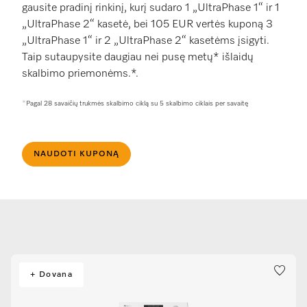
gausite pradinį rinkinį, kurį sudaro 1 „UltraPhase 1“ ir 1
„UltraPhase 2“ kasetė, bei 105 EUR vertės kuponą 3
„UltraPhase 1“ ir 2 „UltraPhase 2“ kasetėms įsigyti.
Taip sutaupysite daugiau nei pusę metų* išlaidų
skalbimo priemonėms.*.
*
Pagal 28 savaičių trukmės skalbimo ciklą su 5 skalbimo ciklais per savaitę
NAUDOTI KUPONĄ
+ Dovana