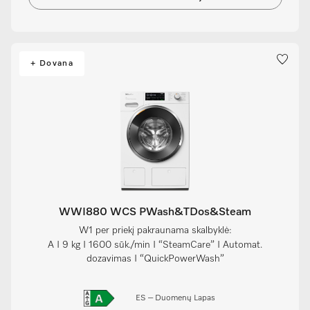
+ Dovana
WWI880 WCS PWash&TDos&Steam
W1 per priekį pakraunama skalbyklė:
A I 9 kg I 1600 sūk./min I “SteamCare” I Automat.
dozavimas I “QuickPowerWash”
ES – Duomenų Lapas