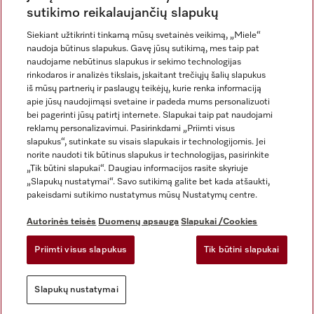
sutikimo reikalaujančių slapukų
Siekiant užtikrinti tinkamą mūsų svetainės veikimą, „Miele“
naudoja būtinus slapukus. Gavę jūsų sutikimą, mes taip pat
naudojame nebūtinus slapukus ir sekimo technologijas
rinkodaros ir analizės tikslais, įskaitant trečiųjų šalių slapukus
iš mūsų partnerių ir paslaugų teikėjų, kurie renka informaciją
apie jūsų naudojimąsi svetaine ir padeda mums personalizuoti
bei pagerinti jūsų patirtį internete. Slapukai taip pat naudojami
Rekvizitai
reklamų personalizavimui. Pasirinkdami „Priimti visus
slapukus“, sutinkate su visais slapukais ir technologijomis. Jei
Bendrosios sąlygos ir nuostatos
norite naudoti tik būtinus slapukus ir technologijas, pasirinkite
Duomenų apsauga
„Tik būtini slapukai“. Daugiau informacijos rasite skyriuje
Naudojimo sąlygos
„Slapukų nustatymai“. Savo sutikimą galite bet kada atšaukti,
pakeisdami sutikimo nustatymus mūsų Nustatymų centre.
Miele prieinamumo pareiškimas
Skaitmeninių paslaugų aktas
Autorinės teisės
Duomenų apsauga
Slapukai /Cookies
Atsisakymo forma
Priimti visus slapukus
Tik būtini slapukai
Slapukų nustatymai
Slapukų nustatymai