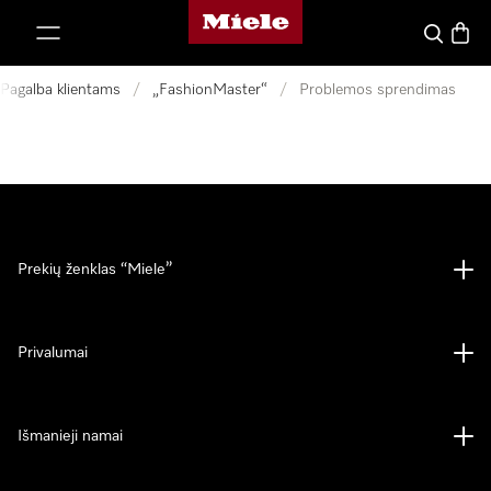
"Miele" pradžios tinklalapis
ti prie turinio
Paieška
Prekių
Pagalba klientams
/
„FashionMaster“
/
Problemos sprendimas
Prekių ženklas “Miele”
Privalumai
Išmanieji namai