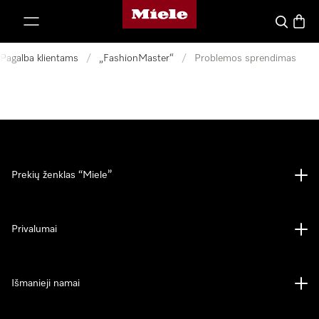
"Miele" pradžios tinklalapis
ti prie turinio
Paieška
Prekių
Pagalba klientams
/
„FashionMaster“
/
Problemos sprendimas
Prekių ženklas “Miele”
Privalumai
Išmanieji namai