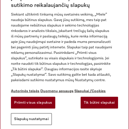
sutikimo reikalaujančių slapukų
Siekiant užtikrinti tinkamą mūsų svetainės veikimą, „Miele“
naudoja būtinus slapukus. Gavę jūsų sutikimą, mes taip pat
naudojame nebūtinus slapukus ir sekimo technologijas
rinkodaros ir analizės tikslais, įskaitant trečiųjų šalių slapukus
iš mūsų partnerių ir paslaugų teikėjų, kurie renka informaciją
apie jūsų naudojimąsi svetaine ir padeda mums personalizuoti
bei pagerinti jūsų patirtį internete. Slapukai taip pat naudojami
Rekvizitai
reklamų personalizavimui. Pasirinkdami „Priimti visus
slapukus“, sutinkate su visais slapukais ir technologijomis. Jei
Bendrosios sąlygos ir nuostatos
norite naudoti tik būtinus slapukus ir technologijas, pasirinkite
Duomenų apsauga
„Tik būtini slapukai“. Daugiau informacijos rasite skyriuje
Naudojimo sąlygos
„Slapukų nustatymai“. Savo sutikimą galite bet kada atšaukti,
pakeisdami sutikimo nustatymus mūsų Nustatymų centre.
Miele prieinamumo pareiškimas
Skaitmeninių paslaugų aktas
Autorinės teisės
Duomenų apsauga
Slapukai /Cookies
Atsisakymo forma
Priimti visus slapukus
Tik būtini slapukai
Slapukų nustatymai
Slapukų nustatymai