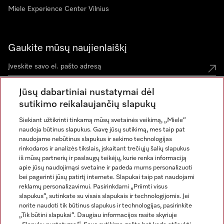
Miele Experience Center Vilnius
Gaukite mūsų naujienlaiškį
Jūsų dabartiniai nustatymai dėl
sutikimo reikalaujančių slapukų
Siekiant užtikrinti tinkamą mūsų svetainės veikimą, „Miele“
naudoja būtinus slapukus. Gavę jūsų sutikimą, mes taip pat
naudojame nebūtinus slapukus ir sekimo technologijas
rinkodaros ir analizės tikslais, įskaitant trečiųjų šalių slapukus
iš mūsų partnerių ir paslaugų teikėjų, kurie renka informaciją
apie jūsų naudojimąsi svetaine ir padeda mums personalizuoti
bei pagerinti jūsų patirtį internete. Slapukai taip pat naudojami
Rekvizitai
reklamų personalizavimui. Pasirinkdami „Priimti visus
slapukus“, sutinkate su visais slapukais ir technologijomis. Jei
Bendrosios sąlygos ir nuostatos
norite naudoti tik būtinus slapukus ir technologijas, pasirinkite
Duomenų apsauga
„Tik būtini slapukai“. Daugiau informacijos rasite skyriuje