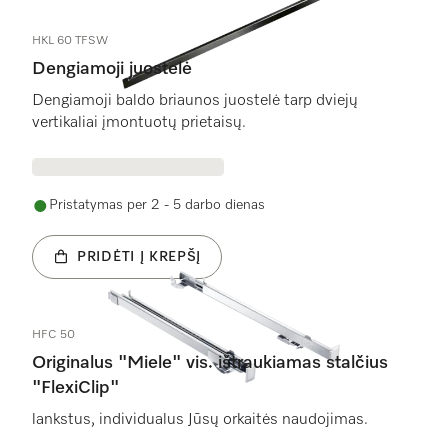
HKL 60 TFSW
Dengiamoji juostelė
Dengiamoji baldo briaunos juostelė tarp dviejų
vertikaliai įmontuotų prietaisų.
Pristatymas per 2 - 5 darbo dienas
PRIDĖTI Į KREPŠĮ
HFC 50
Originalus "Miele" vis. ištraukiamas stalčius
"FlexiClip"
lankstus, individualus Jūsų orkaitės naudojimas.