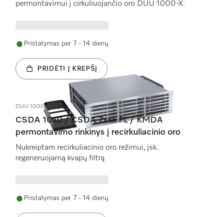
permontavimui į cirkuliuojančio oro DUU 1000-X.
Pristatymas per 7 - 14 dienų
PRIDĖTI Į KREPŠĮ
DUU 1000-2
CSDA 10x0 / CSDA 7xxx FL / KMDA
permontavimo rinkinys į recirkuliacinio oro
Nukreiptam recirkuliacinio oro režimui, įsk.
regeneruojamą kvapų filtrą
Pristatymas per 7 - 14 dienų