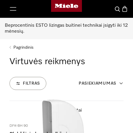
"Miele" pradžios tinklalapis
ti prie turinio
Paieška
Prekių
Beprocentinis ESTO lizingas buitinei technikai įsigyti iki 12
mėnesių.
Pagrindinis
Virtuvės reikmenys
FILTRAS
PASIEKIAMUMAS
203
Produktai
DFK-BH 90