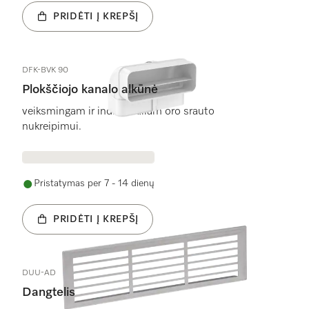
PRIDĖTI Į KREPŠĮ
DFK-BVK 90
Plokščiojo kanalo alkūnė
veiksmingam ir individualiam oro srauto
nukreipimui.
Pristatymas per 7 - 14 dienų
PRIDĖTI Į KREPŠĮ
DUU-AD
Dangtelis