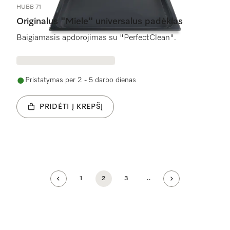
HUBB 71
Originalus "Miele" universalus padėklas
Baigiamasis apdorojimas su "PerfectClean".
Pristatymas per 2 - 5 darbo dienas
PRIDĖTI Į KREPŠĮ
1
2
3
..