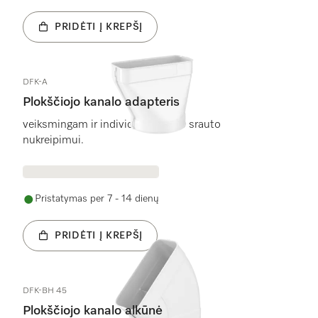
PRIDĖTI Į KREPŠĮ
DFK-A
Plokščiojo kanalo adapteris
veiksmingam ir individualiam oro srauto
nukreipimui.
Pristatymas per 7 - 14 dienų
PRIDĖTI Į KREPŠĮ
DFK-BH 45
Plokščiojo kanalo alkūnė