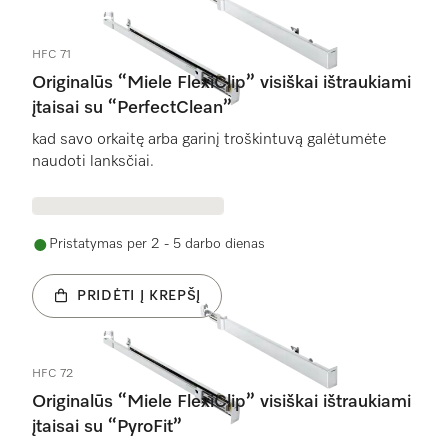
HFC 71
Originalūs “Miele FlexiClip” visiškai ištraukiami
įtaisai su “PerfectClean”
kad savo orkaitę arba garinį troškintuvą galėtumėte
naudoti lanksčiai.
Pristatymas per 2 - 5 darbo dienas
PRIDĖTI Į KREPŠĮ
HFC 72
Originalūs “Miele FlexiClip” visiškai ištraukiami
įtaisai su “PyroFit”